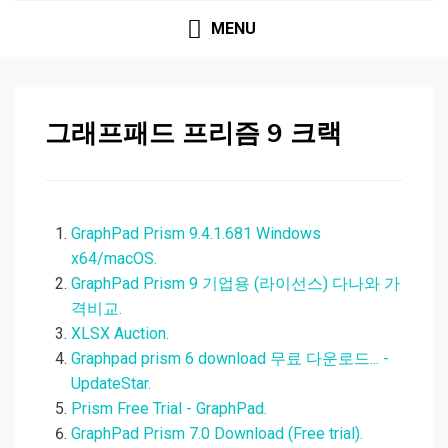
MENU
그래프패드 프리즘 9 크랙
GraphPad Prism 9.4.1.681 Windows
x64/macOS.
GraphPad Prism 9 기업용 (라이선스) 다나와 가
격비교.
XLSX Auction.
Graphpad prism 6 download 무료 다운로드... -
UpdateStar.
Prism Free Trial - GraphPad.
GraphPad Prism 7.0 Download (Free trial).