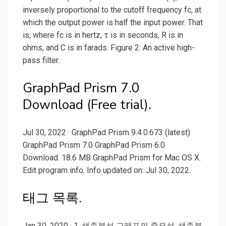
inversely proportional to the cutoff frequency fc, at
which the output power is half the input power. That
is, where fc is in hertz, τ is in seconds, R is in
ohms, and C is in farads. Figure 2: An active high-
pass filter.
GraphPad Prism 7.0
Download (Free trial).
Jul 30, 2022 · GraphPad Prism 9.4.0.673 (latest)
GraphPad Prism 7.0 GraphPad Prism 6.0
Download. 18.6 MB GraphPad Prism for Mac OS X.
Edit program info. Info updated on: Jul 30, 2022.
태그 목록.
Jan 30, 2020 · 1. 생존분석 그래프의 중요성. 생존분